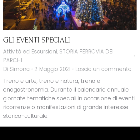
GLI EVENTI SPECIALI
Attività ed Escursioni
,
STORIA FERROVIA DEI
PARCHI
Di
Simona
2 Maggio 2021
Lascia un commento
Treno e arte, treno e natura, treno e
enogastronomia. Durante il calendario annuale
giornate tematiche speciali in occasione di eventi,
ricorrenze o manifestazioni di grande interesse
storico-culturale.