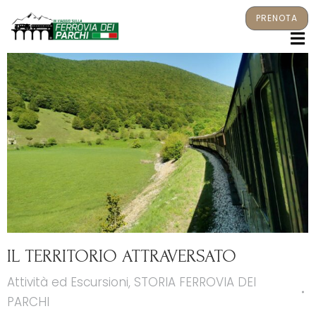
PRENOTA
M
IL TERRITORIO ATTRAVERSATO
Attività ed Escursioni
,
STORIA FERROVIA DEI
PARCHI