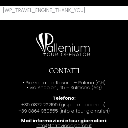
[WP_TRAVEL_ENGINE_THANK_YOU]
CONTATTI
• Piazzetta del Rosario – Palena (CH)
• Via Angeloni, 45 – Sulmona (AQ)
Telefono:
+39 0872 222199 (gruppi e pacchetti)
+39 0864 950555 (info e tour giornalieri)
Mail informazioni e tour giornalieri:
info@ferroviadeiparchi.it