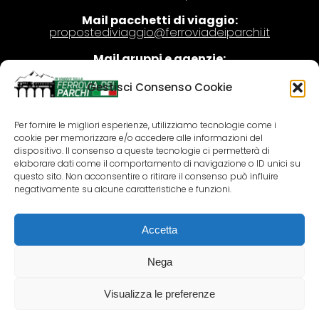
Mail pacchetti di viaggio:
propostediviaggio@ferroviadeiparchi.it
Mail gruppi e agenzie:
gruppi@ferroviadeiparchi.it
Gestisci Consenso Cookie
LINK UTILI
Per fornire le migliori esperienze, utilizziamo tecnologie come i
cookie per memorizzare e/o accedere alle informazioni del
dispositivo. Il consenso a queste tecnologie ci permetterà di
Privacy
elaborare dati come il comportamento di navigazione o ID unici su
Condizioni di viaggio
questo sito. Non acconsentire o ritirare il consenso può influire
negativamente su alcune caratteristiche e funzioni.
Informazioni utili
Lavora con noi
Accetta
Contatti
Nega
NEWSLETTER
Visualizza le preferenze