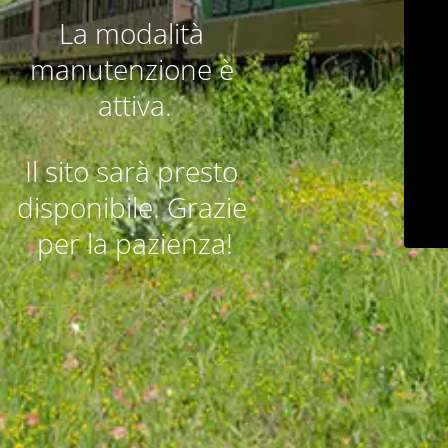
La modalità 
manutenzione è 
attiva.
Il sito sarà presto 
disponibile. Grazie 
per la pazienza!