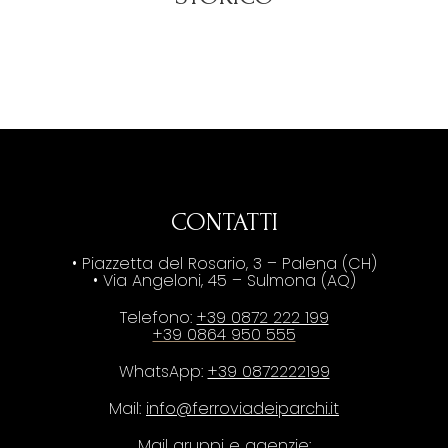
CONTATTI
• Piazzetta del Rosario, 3 – Palena (CH)
• Via Angeloni, 45 – Sulmona (AQ)
Telefono:
+39 0872 222 199
+39 0864 950 555
WhatsApp:
+39 0872222199
Mail:
info@ferroviadeiparchi.it
Mail gruppi e agenzie: