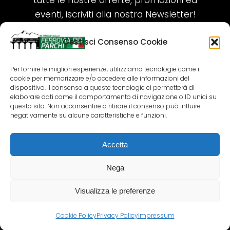
tutte le nostre offerte, promozioni ed
eventi, iscriviti alla nostra Newsletter!
Gestisci Consenso Cookie
ISCRIVITI ORA!
Per fornire le migliori esperienze, utilizziamo tecnologie come i
cookie per memorizzare e/o accedere alle informazioni del
SEGUICI SUI NOSTRI SOCIAL
dispositivo. Il consenso a queste tecnologie ci permetterà di
elaborare dati come il comportamento di navigazione o ID unici su
questo sito. Non acconsentire o ritirare il consenso può influire
negativamente su alcune caratteristiche e funzioni.
Accetta
COPYRIGHT 2018-2025 PALLENIUM TOURISM
SRL
Nega
AGENZIA VIAGGI E TOUR OPERATOR – P.IVA:
02690790692
Visualizza le preferenze
GR.DESIGN
Cookie Policy
Privacy Policy
Impressum