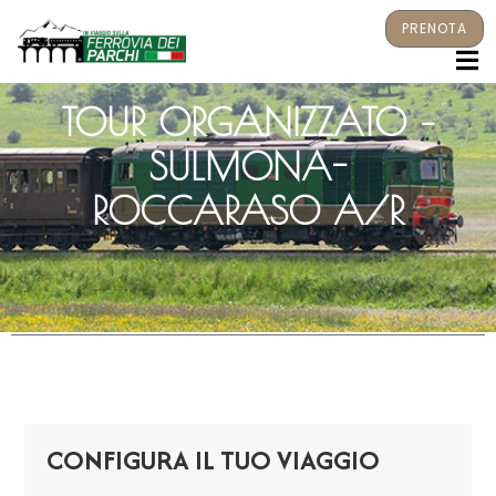
PRENOTA
M
TOUR ORGANIZZATO –
SULMONA-
ROCCARASO A/R
CONFIGURA IL TUO VIAGGIO