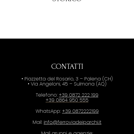
CONTATTI
• Piazzetta del Rosario, 3 – Palena (CH)
• Via Angeloni, 45 – Sulmona (AQ)
Telefono:
+39 0872 222 199
+39 0864 950 555
WhatsApp:
+39 0872222199
Mail:
info@ferroviadeiparchi.it
Mail gruppi e agenzie: