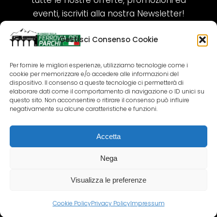
tutte le nostre offerte, promozioni ed
eventi, iscriviti alla nostra Newsletter!
Gestisci Consenso Cookie
ISCRIVITI ORA!
Per fornire le migliori esperienze, utilizziamo tecnologie come i
cookie per memorizzare e/o accedere alle informazioni del
SEGUICI SUI NOSTRI SOCIAL
dispositivo. Il consenso a queste tecnologie ci permetterà di
elaborare dati come il comportamento di navigazione o ID unici su
questo sito. Non acconsentire o ritirare il consenso può influire
negativamente su alcune caratteristiche e funzioni.
Accetta
COPYRIGHT 2018-2025 PALLENIUM TOURISM
SRL
Nega
AGENZIA VIAGGI E TOUR OPERATOR – P.IVA:
02690790692
Visualizza le preferenze
GR.DESIGN
Cookie Policy
Privacy Policy
Impressum