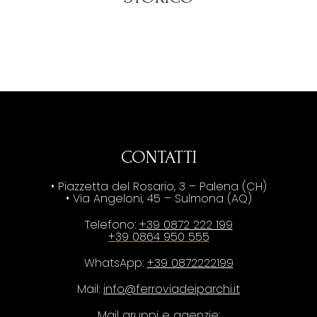
CONTATTI
• Piazzetta del Rosario, 3 – Palena (CH)
• Via Angeloni, 45 – Sulmona (AQ)
Telefono:
+39 0872 222 199
+39 0864 950 555
WhatsApp:
+39 0872222199
Mail:
info@ferroviadeiparchi.it
Mail gruppi e agenzie: