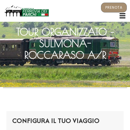
PRENOTA
M
TOUR ORGANIZZATO –
SULMONA-
ROCCARASO A/R
CONFIGURA IL TUO VIAGGIO