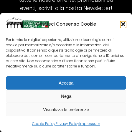
tutte le nostre offerte, promozioni ed
eventi, iscriviti alla nostra Newsletter!
Gestisci Consenso Cookie
ISCRIVITI ORA!
Per fornire le migliori esperienze, utilizziamo tecnologie come i
cookie per memorizzare e/o accedere alle informazioni del
SEGUICI SUI NOSTRI SOCIAL
dispositivo. Il consenso a queste tecnologie ci permetterà di
elaborare dati come il comportamento di navigazione o ID unici su
questo sito. Non acconsentire o ritirare il consenso può influire
negativamente su alcune caratteristiche e funzioni.
Accetta
COPYRIGHT 2018-2025 PALLENIUM TOURISM
SRL
Nega
AGENZIA VIAGGI E TOUR OPERATOR – P.IVA:
02690790692
Visualizza le preferenze
GR.DESIGN
Cookie Policy
Privacy Policy
Impressum