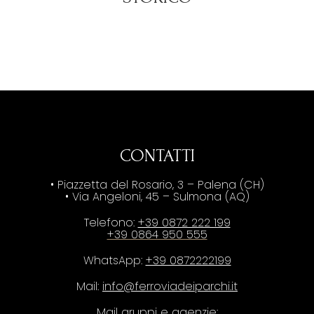
CONTATTI
• Piazzetta del Rosario, 3 – Palena (CH)
• Via Angeloni, 45 – Sulmona (AQ)
Telefono:
+39 0872 222 199
+39 0864 950 555
WhatsApp:
+39 0872222199
Mail:
info@ferroviadeiparchi.it
Mail gruppi e agenzie: