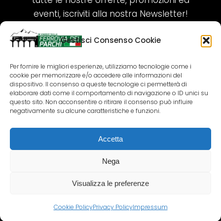
tutte le nostre offerte, promozioni ed
eventi, iscriviti alla nostra Newsletter!
Gestisci Consenso Cookie
ISCRIVITI ORA!
Per fornire le migliori esperienze, utilizziamo tecnologie come i
cookie per memorizzare e/o accedere alle informazioni del
SEGUICI SUI NOSTRI SOCIAL
dispositivo. Il consenso a queste tecnologie ci permetterà di
elaborare dati come il comportamento di navigazione o ID unici su
questo sito. Non acconsentire o ritirare il consenso può influire
negativamente su alcune caratteristiche e funzioni.
Accetta
COPYRIGHT 2018-2025 PALLENIUM TOURISM
SRL
Nega
AGENZIA VIAGGI E TOUR OPERATOR – P.IVA:
02690790692
Visualizza le preferenze
GR.DESIGN
Cookie Policy
Privacy Policy
Impressum