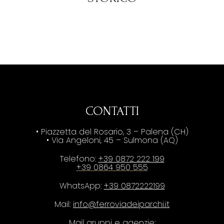
CONTATTI
• Piazzetta del Rosario, 3 – Palena (CH)
• Via Angeloni, 45 – Sulmona (AQ)
Telefono:
+39 0872 222 199
+39 0864 950 555
WhatsApp:
+39 0872222199
Mail:
info@ferroviadeiparchi.it
Mail gruppi e agenzie: