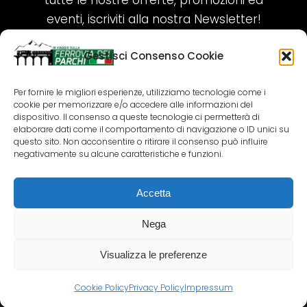
tutte le nostre offerte, promozioni ed
eventi, iscriviti alla nostra Newsletter!
Gestisci Consenso Cookie
ISCRIVITI ORA!
Per fornire le migliori esperienze, utilizziamo tecnologie come i
cookie per memorizzare e/o accedere alle informazioni del
SEGUICI SUI NOSTRI SOCIAL
dispositivo. Il consenso a queste tecnologie ci permetterà di
elaborare dati come il comportamento di navigazione o ID unici su
questo sito. Non acconsentire o ritirare il consenso può influire
negativamente su alcune caratteristiche e funzioni.
Accetta
COPYRIGHT 2018-2025 PALLENIUM TOURISM
SRL
Nega
AGENZIA VIAGGI E TOUR OPERATOR – P.IVA:
02690790692
Visualizza le preferenze
GR.DESIGN
Cookie Policy
Privacy Policy
Impressum