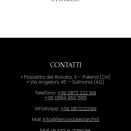
CONTATTI
• Piazzetta del Rosario, 3 – Palena (CH)
• Via Angeloni, 45 – Sulmona (AQ)
Telefono:
+39 0872 222 199
+39 0864 950 555
WhatsApp:
+39 0872222199
Mail:
info@ferroviadeiparchi.it
Mail gruppi e agenzie: