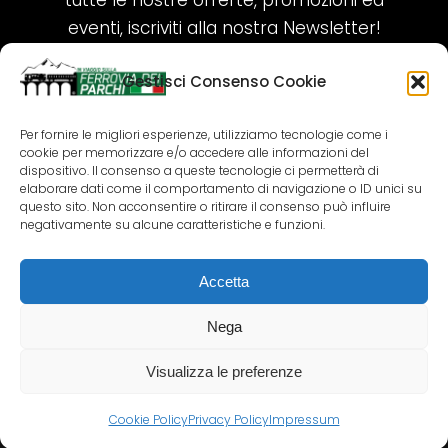
tutte le nostre offerte, promozioni ed
eventi, iscriviti alla nostra Newsletter!
Gestisci Consenso Cookie
ISCRIVITI ORA!
Per fornire le migliori esperienze, utilizziamo tecnologie come i
cookie per memorizzare e/o accedere alle informazioni del
SEGUICI SUI NOSTRI SOCIAL
dispositivo. Il consenso a queste tecnologie ci permetterà di
elaborare dati come il comportamento di navigazione o ID unici su
questo sito. Non acconsentire o ritirare il consenso può influire
negativamente su alcune caratteristiche e funzioni.
Accetta
COPYRIGHT 2018-2025 PALLENIUM TOURISM
SRL
Nega
AGENZIA VIAGGI E TOUR OPERATOR – P.IVA:
02690790692
Visualizza le preferenze
GR.DESIGN
Cookie Policy
Privacy Policy
Impressum