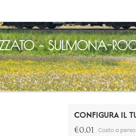
IZZATO – SULMONA-RO
CONFIGURA IL T
€
0.01
Costo a pers