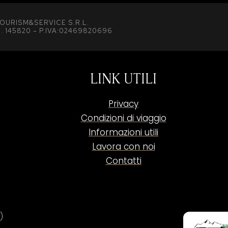
OURISM&SERVICE S.R.L.
. 145820 – P.IVA:02469820696
LINK UTILI
Privacy
Condizioni di viaggio
Informazioni utili
Lavora con noi
Contatti
)