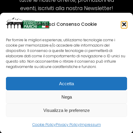
tutte le nostre offerte, promozioni ed
eventi, iscriviti alla nostra Newsletter!
Gestisci Consenso Cookie
ISCRIVITI ORA!
Per fornire le migliori esperienze, utilizziamo tecnologie come i
cookie per memorizzare e/o accedere alle informazioni del
SEGUICI SUI NOSTRI SOCIAL
dispositivo. Il consenso a queste tecnologie ci permetterà di
elaborare dati come il comportamento di navigazione o ID unici su
questo sito. Non acconsentire o ritirare il consenso può influire
negativamente su alcune caratteristiche e funzioni.
Accetta
COPYRIGHT 2018-2025 PALLENIUM TOURISM
SRL
Nega
AGENZIA VIAGGI E TOUR OPERATOR – P.IVA:
02690790692
Visualizza le preferenze
GR.DESIGN
Cookie Policy
Privacy Policy
Impressum