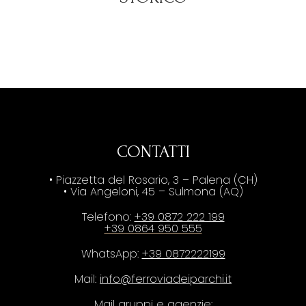
CONTATTI
• Piazzetta del Rosario, 3 – Palena (CH)
• Via Angeloni, 45 – Sulmona (AQ)
Telefono:
+39 0872 222 199
+39 0864 950 555
WhatsApp:
+39 0872222199
Mail:
info@ferroviadeiparchi.it
Mail gruppi e agenzie: