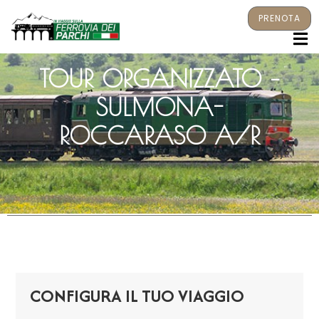
PRENOTA
M
TOUR ORGANIZZATO –
SULMONA-
ROCCARASO A/R
CONFIGURA IL TUO VIAGGIO