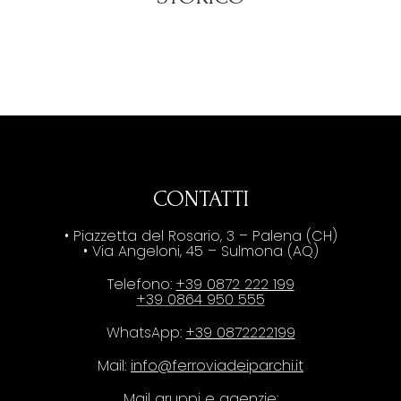
CONTATTI
• Piazzetta del Rosario, 3 – Palena (CH)
• Via Angeloni, 45 – Sulmona (AQ)
Telefono:
+39 0872 222 199
+39 0864 950 555
WhatsApp:
+39 0872222199
Mail:
info@ferroviadeiparchi.it
Mail gruppi e agenzie: