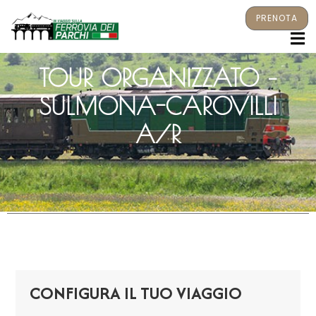
PRENOTA
M
TOUR ORGANIZZATO –
SULMONA-CAROVILLI
A/R
CONFIGURA IL TUO VIAGGIO