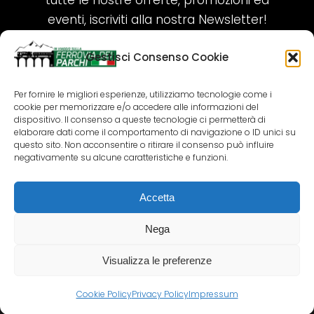
tutte le nostre offerte, promozioni ed
eventi, iscriviti alla nostra Newsletter!
Gestisci Consenso Cookie
ISCRIVITI ORA!
Per fornire le migliori esperienze, utilizziamo tecnologie come i
cookie per memorizzare e/o accedere alle informazioni del
SEGUICI SUI NOSTRI SOCIAL
dispositivo. Il consenso a queste tecnologie ci permetterà di
elaborare dati come il comportamento di navigazione o ID unici su
questo sito. Non acconsentire o ritirare il consenso può influire
negativamente su alcune caratteristiche e funzioni.
Accetta
COPYRIGHT 2018-2025 PALLENIUM TOURISM
SRL
Nega
AGENZIA VIAGGI E TOUR OPERATOR – P.IVA:
02690790692
Visualizza le preferenze
GR.DESIGN
Cookie Policy
Privacy Policy
Impressum