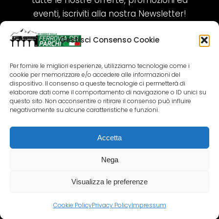
tutte le nostre offerte, promozioni ed
eventi, iscriviti alla nostra Newsletter!
Gestisci Consenso Cookie
ISCRIVITI ORA!
Per fornire le migliori esperienze, utilizziamo tecnologie come i
cookie per memorizzare e/o accedere alle informazioni del
SEGUICI SUI NOSTRI SOCIAL
dispositivo. Il consenso a queste tecnologie ci permetterà di
elaborare dati come il comportamento di navigazione o ID unici su
questo sito. Non acconsentire o ritirare il consenso può influire
negativamente su alcune caratteristiche e funzioni.
Accetta
COPYRIGHT 2018-2025 PALLENIUM TOURISM
SRL
Nega
AGENZIA VIAGGI E TOUR OPERATOR – P.IVA:
02690790692
Visualizza le preferenze
GR.DESIGN
Cookie Policy
Privacy Policy
Impressum