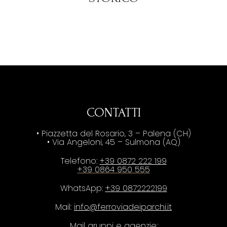
CONTATTI
• Piazzetta del Rosario, 3 – Palena (CH)
• Via Angeloni, 45 – Sulmona (AQ)
Telefono:
+39 0872 222 199
+39 0864 950 555
WhatsApp:
+39 0872222199
Mail:
info@ferroviadeiparchi.it
Mail gruppi e agenzie: