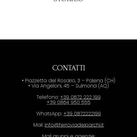
CONTATTI
• Piazzetta del Rosario, 3 – Palena (CH)
• Via Angeloni, 45 – Sulmona (AQ)
Telefono:
+39 0872 222 199
+39 0864 950 555
WhatsApp:
+39 0872222199
Mail:
info@ferroviadeiparchi.it
Mail gruppi e agenzie: