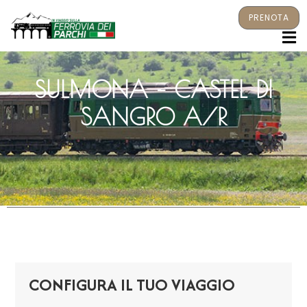
PRENOTA
M
SULMONA – CASTEL DI
SANGRO A/R
CONFIGURA IL TUO VIAGGIO