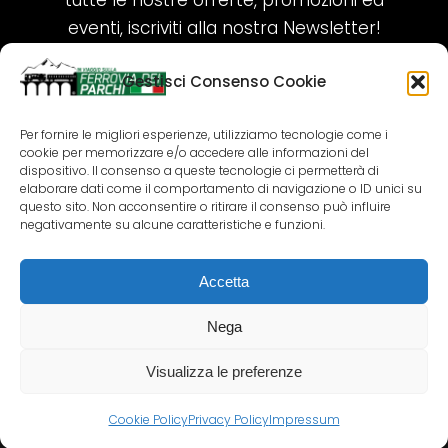
tutte le nostre offerte, promozioni ed
eventi, iscriviti alla nostra Newsletter!
Gestisci Consenso Cookie
ISCRIVITI ORA!
Per fornire le migliori esperienze, utilizziamo tecnologie come i
cookie per memorizzare e/o accedere alle informazioni del
SEGUICI SUI NOSTRI SOCIAL
dispositivo. Il consenso a queste tecnologie ci permetterà di
elaborare dati come il comportamento di navigazione o ID unici su
questo sito. Non acconsentire o ritirare il consenso può influire
negativamente su alcune caratteristiche e funzioni.
Accetta
COPYRIGHT 2018-2025 PALLENIUM TOURISM
SRL
Nega
AGENZIA VIAGGI E TOUR OPERATOR – P.IVA:
02690790692
Visualizza le preferenze
GR.DESIGN
Cookie Policy
Privacy Policy
Impressum