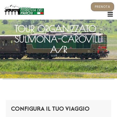
PRENOTA
M
TOUR ORGANIZZATO –
SULMONA-CAROVILLI
A/R
CONFIGURA IL TUO VIAGGIO