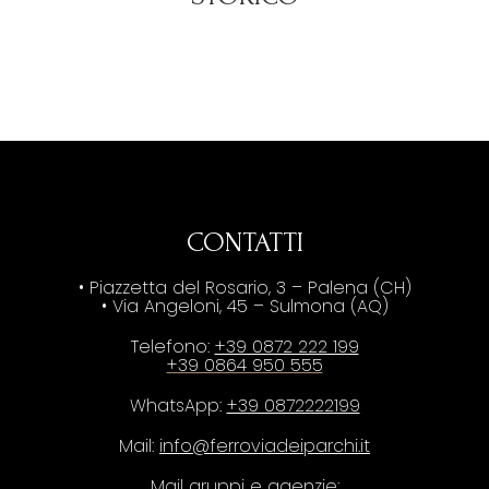
CONTATTI
• Piazzetta del Rosario, 3 – Palena (CH)
• Via Angeloni, 45 – Sulmona (AQ)
Telefono:
+39 0872 222 199
+39 0864 950 555
WhatsApp:
+39 0872222199
Mail:
info@ferroviadeiparchi.it
Mail gruppi e agenzie: