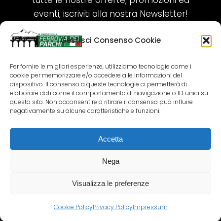
tutte le nostre offerte, promozioni ed
eventi, iscriviti alla nostra Newsletter!
Gestisci Consenso Cookie
ISCRIVITI ORA!
Per fornire le migliori esperienze, utilizziamo tecnologie come i
cookie per memorizzare e/o accedere alle informazioni del
SEGUICI SUI NOSTRI SOCIAL
dispositivo. Il consenso a queste tecnologie ci permetterà di
elaborare dati come il comportamento di navigazione o ID unici su
questo sito. Non acconsentire o ritirare il consenso può influire
negativamente su alcune caratteristiche e funzioni.
Accetta
COPYRIGHT 2018-2025 PALLENIUM TOURISM
SRL
Nega
AGENZIA VIAGGI E TOUR OPERATOR – P.IVA:
02690790692
Visualizza le preferenze
GR.DESIGN
Cookie Policy
Privacy Policy
Impressum