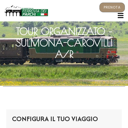
PRENOTA
M
TOUR ORGANIZZATO –
SULMONA-CAROVILLI
A/R
CONFIGURA IL TUO VIAGGIO