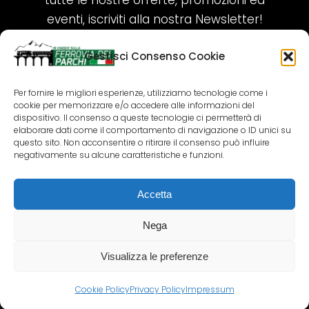
tutte le nostre offerte, promozioni ed
eventi, iscriviti alla nostra Newsletter!
Gestisci Consenso Cookie
ISCRIVITI ORA!
Per fornire le migliori esperienze, utilizziamo tecnologie come i
cookie per memorizzare e/o accedere alle informazioni del
SEGUICI SUI NOSTRI SOCIAL
dispositivo. Il consenso a queste tecnologie ci permetterà di
elaborare dati come il comportamento di navigazione o ID unici su
questo sito. Non acconsentire o ritirare il consenso può influire
negativamente su alcune caratteristiche e funzioni.
Accetta
COPYRIGHT 2018-2025 PALLENIUM TOURISM
SRL
Nega
AGENZIA VIAGGI E TOUR OPERATOR – P.IVA:
02690790692
Visualizza le preferenze
GR.DESIGN
Cookie Policy
Privacy Policy
Impressum