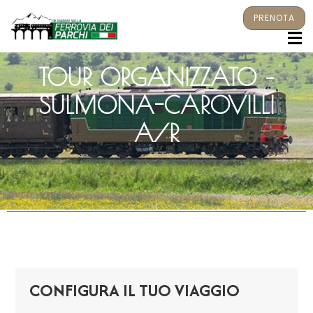
PRENOTA
M
TOUR ORGANIZZATO –
SULMONA-CAROVILLI
A/R
CONFIGURA IL TUO VIAGGIO