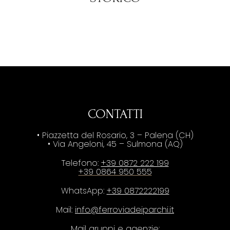
CONTATTI
• Piazzetta del Rosario, 3 – Palena (CH)
• Via Angeloni, 45 – Sulmona (AQ)
Telefono:
+39 0872 222 199
+39 0864 950 555
WhatsApp:
+39 0872222199
Mail:
info@ferroviadeiparchi.it
Mail gruppi e agenzie: