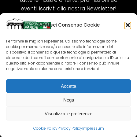
tutte le nostre offerte, promozioni ed
eventi, iscriviti alla nostra Newsletter!
Gestisci Consenso Cookie
ISCRIVITI ORA!
Per fornire le migliori esperienze, utilizziamo tecnologie come i
cookie per memorizzare e/o accedere alle informazioni del
SEGUICI SUI NOSTRI SOCIAL
dispositivo. Il consenso a queste tecnologie ci permetterà di
elaborare dati come il comportamento di navigazione o ID unici su
questo sito. Non acconsentire o ritirare il consenso può influire
negativamente su alcune caratteristiche e funzioni.
Accetta
COPYRIGHT 2018-2025 PALLENIUM TOURISM
SRL
Nega
AGENZIA VIAGGI E TOUR OPERATOR – P.IVA:
02690790692
Visualizza le preferenze
GR.DESIGN
Cookie Policy
Privacy Policy
Impressum