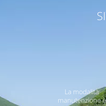
S
La modalità 
manutenzione è 