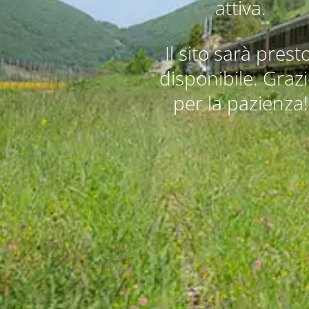
attiva.
Il sito sarà presto
disponibile. Grazi
per la pazienza!