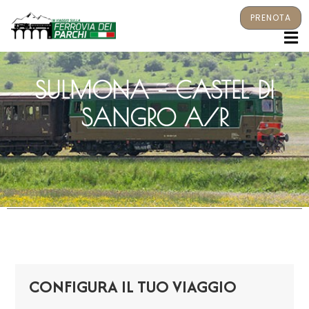
PRENOTA
M
SULMONA – CASTEL DI
SANGRO A/R
CONFIGURA IL TUO VIAGGIO