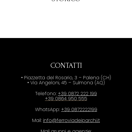
CONTATTI
• Piazzetta del Rosario, 3 – Palena (CH)
• Via Angeloni, 45 – Sulmona (AQ)
Telefono:
+39 0872 222 199
+39 0864 950 555
WhatsApp:
+39 0872222199
Mail:
info@ferroviadeiparchi.it
Mail gruppi e agenzie: