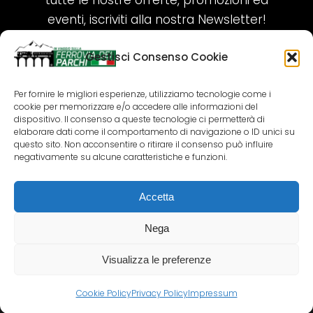
tutte le nostre offerte, promozioni ed
eventi, iscriviti alla nostra Newsletter!
Gestisci Consenso Cookie
ISCRIVITI ORA!
Per fornire le migliori esperienze, utilizziamo tecnologie come i
cookie per memorizzare e/o accedere alle informazioni del
SEGUICI SUI NOSTRI SOCIAL
dispositivo. Il consenso a queste tecnologie ci permetterà di
elaborare dati come il comportamento di navigazione o ID unici su
questo sito. Non acconsentire o ritirare il consenso può influire
negativamente su alcune caratteristiche e funzioni.
Accetta
COPYRIGHT 2018-2025 PALLENIUM TOURISM
SRL
Nega
AGENZIA VIAGGI E TOUR OPERATOR – P.IVA:
02690790692
Visualizza le preferenze
GR.DESIGN
Cookie Policy
Privacy Policy
Impressum