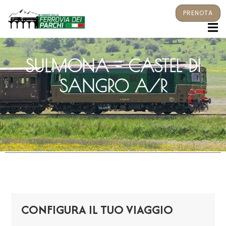
PRENOTA
M
SULMONA – CASTEL DI
SANGRO A/R
CONFIGURA IL TUO VIAGGIO