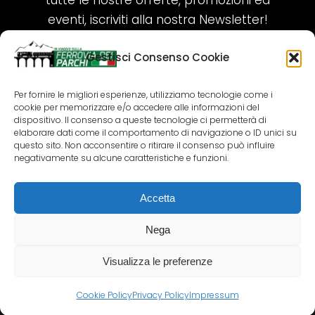
tutte le nostre offerte, promozioni ed
eventi, iscriviti alla nostra Newsletter!
Gestisci Consenso Cookie
ISCRIVITI ORA!
Per fornire le migliori esperienze, utilizziamo tecnologie come i
cookie per memorizzare e/o accedere alle informazioni del
SEGUICI SUI NOSTRI SOCIAL
dispositivo. Il consenso a queste tecnologie ci permetterà di
elaborare dati come il comportamento di navigazione o ID unici su
questo sito. Non acconsentire o ritirare il consenso può influire
negativamente su alcune caratteristiche e funzioni.
Accetta
COPYRIGHT 2018-2025 PALLENIUM TOURISM
SRL
Nega
AGENZIA VIAGGI E TOUR OPERATOR – P.IVA:
02690790692
Visualizza le preferenze
GR.DESIGN
Cookie Policy
Privacy Policy
Impressum