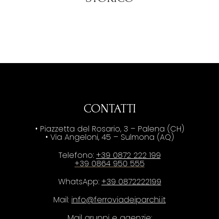
CONTATTI
• Piazzetta del Rosario, 3 – Palena (CH)
• Via Angeloni, 45 – Sulmona (AQ)
Telefono:
+39 0872 222 199
+39 0864 950 555
WhatsApp:
+39 0872222199
Mail:
info@ferroviadeiparchi.it
Mail gruppi e agenzie: