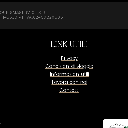
OURISM&SERVICE S.R.L.
. 145820 – P.IVA:02469820696
LINK UTILI
Privacy
Condizioni di viaggio
Informazioni utili
Lavora con noi
Contatti
)