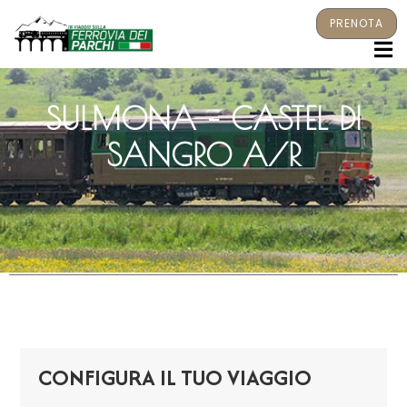
PRENOTA
M
SULMONA – CASTEL DI
SANGRO A/R
CONFIGURA IL TUO VIAGGIO