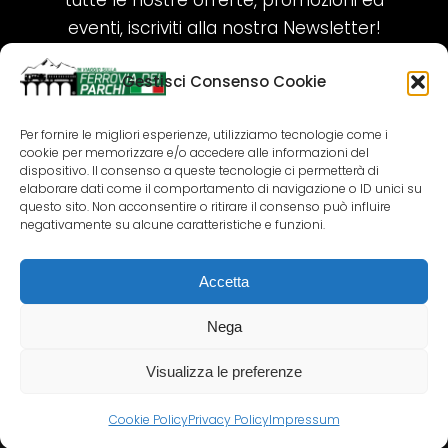
tutte le nostre offerte, promozioni ed
eventi, iscriviti alla nostra Newsletter!
Gestisci Consenso Cookie
ISCRIVITI ORA!
Per fornire le migliori esperienze, utilizziamo tecnologie come i
cookie per memorizzare e/o accedere alle informazioni del
SEGUICI SUI NOSTRI SOCIAL
dispositivo. Il consenso a queste tecnologie ci permetterà di
elaborare dati come il comportamento di navigazione o ID unici su
questo sito. Non acconsentire o ritirare il consenso può influire
negativamente su alcune caratteristiche e funzioni.
Accetta
COPYRIGHT 2018-2025 PALLENIUM TOURISM
SRL
Nega
AGENZIA VIAGGI E TOUR OPERATOR – P.IVA:
02690790692
Visualizza le preferenze
GR.DESIGN
Cookie Policy
Privacy Policy
Impressum