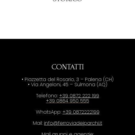
CONTATTI
• Piazzetta del Rosario, 3 – Palena (CH)
• Via Angeloni, 45 – Sulmona (AQ)
Telefono:
+39 0872 222 199
+39 0864 950 555
WhatsApp:
+39 0872222199
Mail:
info@ferroviadeiparchi.it
Mail gruppi e agenzie: