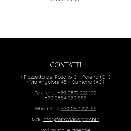
CONTATTI
• Piazzetta del Rosario, 3 – Palena (CH)
• Via Angeloni, 45 – Sulmona (AQ)
Telefono:
+39 0872 222 199
+39 0864 950 555
WhatsApp:
+39 0872222199
Mail:
info@ferroviadeiparchi.it
Mail gruppi e agenzie: