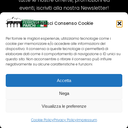
tutte le nostre offerte, promozioni ed
eventi, iscriviti alla nostra Newsletter!
Gestisci Consenso Cookie
ISCRIVITI ORA!
Per fornire le migliori esperienze, utilizziamo tecnologie come i
cookie per memorizzare e/o accedere alle informazioni del
SEGUICI SUI NOSTRI SOCIAL
dispositivo. Il consenso a queste tecnologie ci permetterà di
elaborare dati come il comportamento di navigazione o ID unici su
questo sito. Non acconsentire o ritirare il consenso può influire
negativamente su alcune caratteristiche e funzioni.
Accetta
COPYRIGHT 2018-2025 PALLENIUM TOURISM
SRL
Nega
AGENZIA VIAGGI E TOUR OPERATOR – P.IVA:
02690790692
Visualizza le preferenze
GR.DESIGN
Cookie Policy
Privacy Policy
Impressum