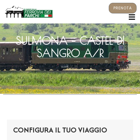
PRENOTA
M
SULMONA – CASTEL DI
SANGRO A/R
CONFIGURA IL TUO VIAGGIO