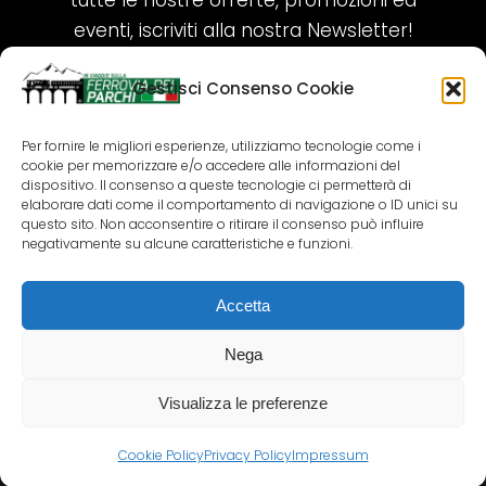
tutte le nostre offerte, promozioni ed
eventi, iscriviti alla nostra Newsletter!
Gestisci Consenso Cookie
ISCRIVITI ORA!
Per fornire le migliori esperienze, utilizziamo tecnologie come i
cookie per memorizzare e/o accedere alle informazioni del
SEGUICI SUI NOSTRI SOCIAL
dispositivo. Il consenso a queste tecnologie ci permetterà di
elaborare dati come il comportamento di navigazione o ID unici su
questo sito. Non acconsentire o ritirare il consenso può influire
negativamente su alcune caratteristiche e funzioni.
Accetta
COPYRIGHT 2018-2025 PALLENIUM TOURISM
SRL
Nega
AGENZIA VIAGGI E TOUR OPERATOR – P.IVA:
02690790692
Visualizza le preferenze
GR.DESIGN
Cookie Policy
Privacy Policy
Impressum