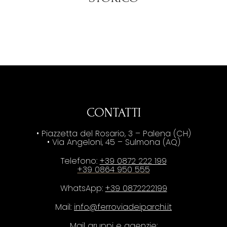
CONTATTI
• Piazzetta del Rosario, 3 – Palena (CH)
• Via Angeloni, 45 – Sulmona (AQ)
Telefono:
+39 0872 222 199
+39 0864 950 555
WhatsApp:
+39 0872222199
Mail:
info@ferroviadeiparchi.it
Mail gruppi e agenzie: