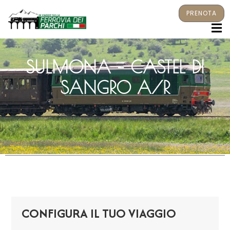
PRENOTA
M
SULMONA – CASTEL DI
SANGRO A/R
CONFIGURA IL TUO VIAGGIO