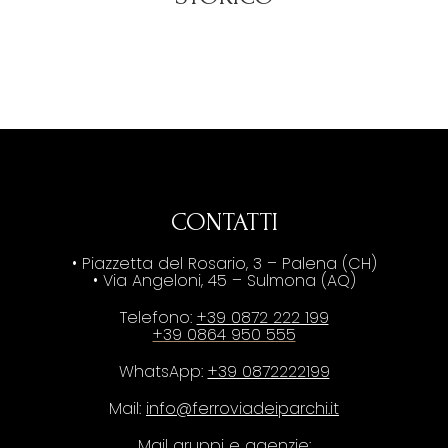
CONTATTI
• Piazzetta del Rosario, 3 – Palena (CH)
• Via Angeloni, 45 – Sulmona (AQ)
Telefono:
+39 0872 222 199
+39 0864 950 555
WhatsApp:
+39 0872222199
Mail:
info@ferroviadeiparchi.it
Mail gruppi e agenzie: