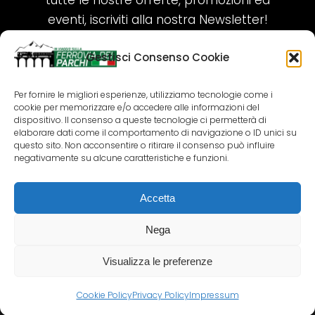
tutte le nostre offerte, promozioni ed
eventi, iscriviti alla nostra Newsletter!
Gestisci Consenso Cookie
ISCRIVITI ORA!
Per fornire le migliori esperienze, utilizziamo tecnologie come i
cookie per memorizzare e/o accedere alle informazioni del
SEGUICI SUI NOSTRI SOCIAL
dispositivo. Il consenso a queste tecnologie ci permetterà di
elaborare dati come il comportamento di navigazione o ID unici su
questo sito. Non acconsentire o ritirare il consenso può influire
negativamente su alcune caratteristiche e funzioni.
Accetta
COPYRIGHT 2018-2025 PALLENIUM TOURISM
SRL
Nega
AGENZIA VIAGGI E TOUR OPERATOR – P.IVA:
02690790692
Visualizza le preferenze
GR.DESIGN
Cookie Policy
Privacy Policy
Impressum