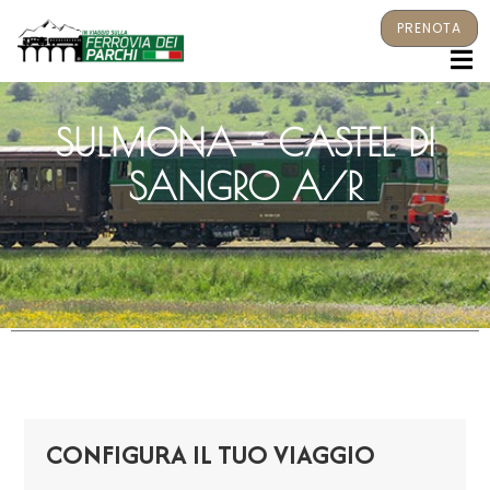
PRENOTA
M
SULMONA – CASTEL DI
SANGRO A/R
CONFIGURA IL TUO VIAGGIO