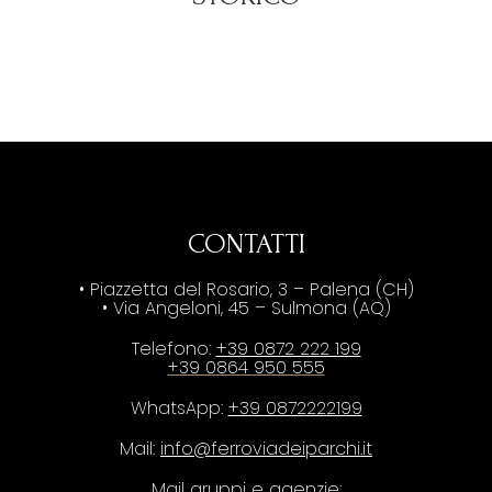
CONTATTI
• Piazzetta del Rosario, 3 – Palena (CH)
• Via Angeloni, 45 – Sulmona (AQ)
Telefono:
+39 0872 222 199
+39 0864 950 555
WhatsApp:
+39 0872222199
Mail:
info@ferroviadeiparchi.it
Mail gruppi e agenzie: