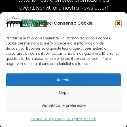
tutte le nostre offerte, promozioni ed
eventi, iscriviti alla nostra Newsletter!
Gestisci Consenso Cookie
ISCRIVITI ORA!
Per fornire le migliori esperienze, utilizziamo tecnologie come i
cookie per memorizzare e/o accedere alle informazioni del
SEGUICI SUI NOSTRI SOCIAL
dispositivo. Il consenso a queste tecnologie ci permetterà di
elaborare dati come il comportamento di navigazione o ID unici su
questo sito. Non acconsentire o ritirare il consenso può influire
negativamente su alcune caratteristiche e funzioni.
Accetta
COPYRIGHT 2018-2025 PALLENIUM TOURISM
SRL
Nega
AGENZIA VIAGGI E TOUR OPERATOR – P.IVA:
02690790692
Visualizza le preferenze
GR.DESIGN
Cookie Policy
Privacy Policy
Impressum