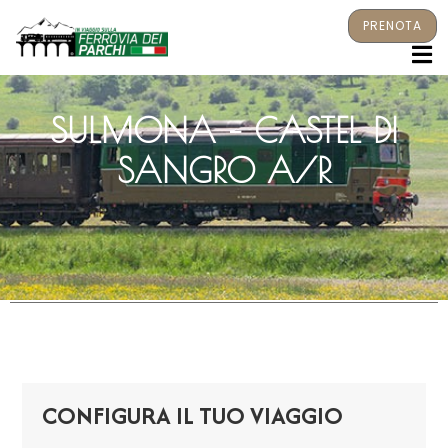
PRENOTA
M
SULMONA – CASTEL DI
SANGRO A/R
CONFIGURA IL TUO VIAGGIO