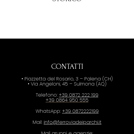
CONTATTI
• Piazzetta del Rosario, 3 – Palena (CH)
• Via Angeloni, 45 – Sulmona (AQ)
Telefono:
+39 0872 222 199
+39 0864 950 555
WhatsApp:
+39 0872222199
Mail:
info@ferroviadeiparchi.it
Mail gruppi e agenzie: