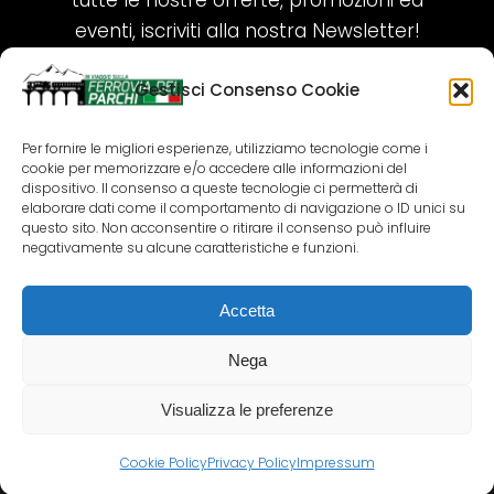
tutte le nostre offerte, promozioni ed
eventi, iscriviti alla nostra Newsletter!
Gestisci Consenso Cookie
ISCRIVITI ORA!
Per fornire le migliori esperienze, utilizziamo tecnologie come i
cookie per memorizzare e/o accedere alle informazioni del
SEGUICI SUI NOSTRI SOCIAL
dispositivo. Il consenso a queste tecnologie ci permetterà di
elaborare dati come il comportamento di navigazione o ID unici su
questo sito. Non acconsentire o ritirare il consenso può influire
negativamente su alcune caratteristiche e funzioni.
Accetta
COPYRIGHT 2018-2025 PALLENIUM TOURISM
SRL
Nega
AGENZIA VIAGGI E TOUR OPERATOR – P.IVA:
02690790692
Visualizza le preferenze
GR.DESIGN
Cookie Policy
Privacy Policy
Impressum