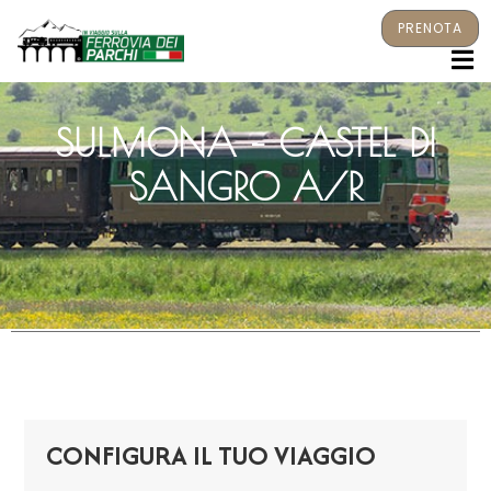
PRENOTA
M
SULMONA – CASTEL DI
SANGRO A/R
CONFIGURA IL TUO VIAGGIO