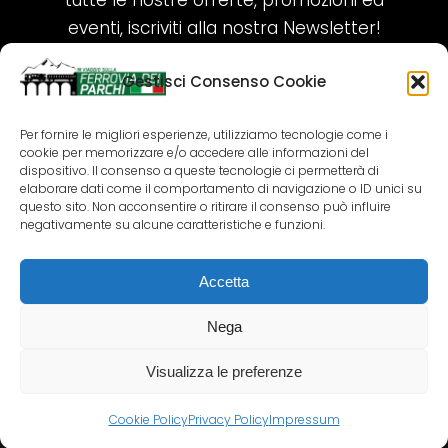
tutte le nostre offerte, promozioni ed
eventi, iscriviti alla nostra Newsletter!
Gestisci Consenso Cookie
ISCRIVITI ORA!
Per fornire le migliori esperienze, utilizziamo tecnologie come i
cookie per memorizzare e/o accedere alle informazioni del
SEGUICI SUI NOSTRI SOCIAL
dispositivo. Il consenso a queste tecnologie ci permetterà di
elaborare dati come il comportamento di navigazione o ID unici su
questo sito. Non acconsentire o ritirare il consenso può influire
negativamente su alcune caratteristiche e funzioni.
Accetta
COPYRIGHT 2018-2025 PALLENIUM TOURISM
SRL
Nega
AGENZIA VIAGGI E TOUR OPERATOR – P.IVA:
02690790692
Visualizza le preferenze
GR.DESIGN
Cookie Policy
Privacy Policy
Impressum