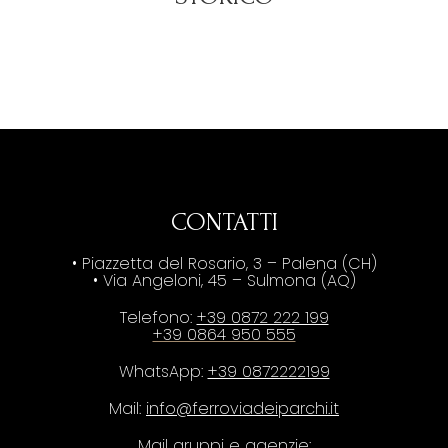
CONTATTI
• Piazzetta del Rosario, 3 – Palena (CH)
• Via Angeloni, 45 – Sulmona (AQ)
Telefono:
+39 0872 222 199
+39 0864 950 555
WhatsApp:
+39 0872222199
Mail:
info@ferroviadeiparchi.it
Mail gruppi e agenzie: