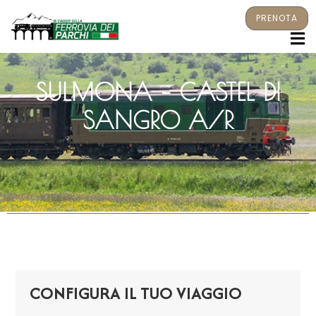
PRENOTA
M
SULMONA – CASTEL DI
SANGRO A/R
CONFIGURA IL TUO VIAGGIO