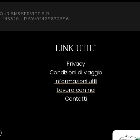
OURISM&SERVICE S.R.L.
. 145820 – P.IVA:02469820696
LINK UTILI
Privacy
Condizioni di viaggio
Informazioni utili
Lavora con noi
Contatti
)