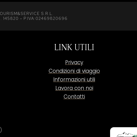
OURISM&SERVICE S.R.L.
. 145820 – P.IVA:02469820696
LINK UTILI
Privacy
Condizioni di viaggio
Informazioni utili
Lavora con noi
Contatti
)