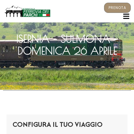
PRENOTA
M
ISERNIA – SULMONA –
DOMENICA 26 APRILE
CONFIGURA IL TUO VIAGGIO