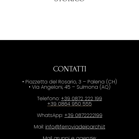
CONTATTI
• Piazzetta del Rosario, 3 – Palena (CH)
• Via Angeloni, 45 – Sulmona (AQ)
Telefono:
+39 0872 222 199
+39 0864 950 555
WhatsApp:
+39 0872222199
Mail:
info@ferroviadeiparchi.it
Mail gruppi e agenzie: