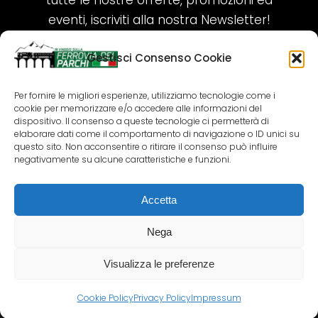
tutte le nostre offerte, promozioni ed
eventi, iscriviti alla nostra Newsletter!
Gestisci Consenso Cookie
ISCRIVITI ORA!
Per fornire le migliori esperienze, utilizziamo tecnologie come i
cookie per memorizzare e/o accedere alle informazioni del
SEGUICI SUI NOSTRI SOCIAL
dispositivo. Il consenso a queste tecnologie ci permetterà di
elaborare dati come il comportamento di navigazione o ID unici su
questo sito. Non acconsentire o ritirare il consenso può influire
negativamente su alcune caratteristiche e funzioni.
Accetta
COPYRIGHT 2018-2025 PALLENIUM TOURISM
SRL
Nega
AGENZIA VIAGGI E TOUR OPERATOR – P.IVA:
02690790692
Visualizza le preferenze
GR.DESIGN
Cookie Policy
Privacy Policy
Impressum