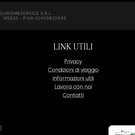
OURISM&SERVICE S.R.L.
. 145820 – P.IVA:02469820696
LINK UTILI
Privacy
Condizioni di viaggio
Informazioni utili
Lavora con noi
Contatti
)