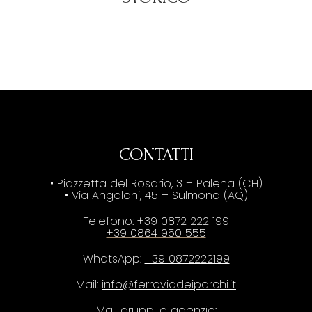
CONTATTI
• Piazzetta del Rosario, 3 – Palena (CH)
• Via Angeloni, 45 – Sulmona (AQ)
Telefono:
+39 0872 222 199
+39 0864 950 555
WhatsApp:
+39 0872222199
Mail:
info@ferroviadeiparchi.it
Mail gruppi e agenzie: