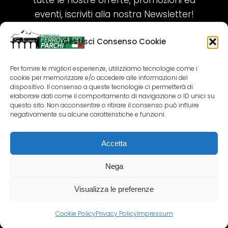
tutte le nostre offerte, promozioni ed
eventi, iscriviti alla nostra Newsletter!
Gestisci Consenso Cookie
ISCRIVITI ORA!
Per fornire le migliori esperienze, utilizziamo tecnologie come i
cookie per memorizzare e/o accedere alle informazioni del
SEGUICI SUI NOSTRI SOCIAL
dispositivo. Il consenso a queste tecnologie ci permetterà di
elaborare dati come il comportamento di navigazione o ID unici su
questo sito. Non acconsentire o ritirare il consenso può influire
negativamente su alcune caratteristiche e funzioni.
Accetta
COPYRIGHT 2018-2025 PALLENIUM TOURISM
SRL
Nega
AGENZIA VIAGGI E TOUR OPERATOR – P.IVA:
02690790692
Visualizza le preferenze
GR.DESIGN
Cookie Policy
Privacy Policy
Impressum