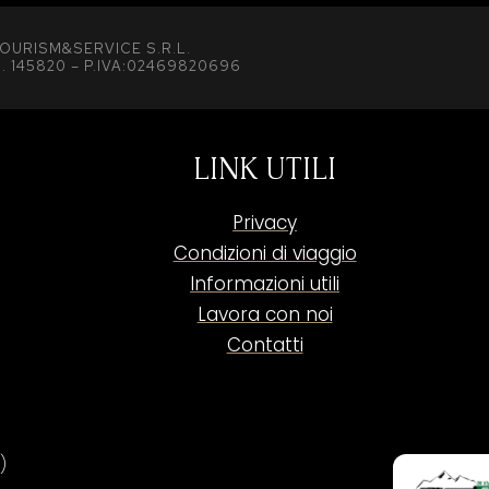
OURISM&SERVICE S.R.L.
. 145820 – P.IVA:02469820696
LINK UTILI
Privacy
Condizioni di viaggio
Informazioni utili
Lavora con noi
Contatti
)