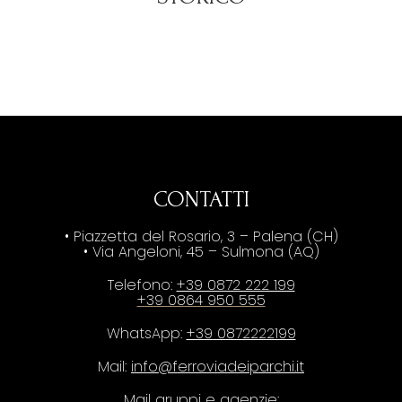
CONTATTI
• Piazzetta del Rosario, 3 – Palena (CH)
• Via Angeloni, 45 – Sulmona (AQ)
Telefono:
+39 0872 222 199
+39 0864 950 555
WhatsApp:
+39 0872222199
Mail:
info@ferroviadeiparchi.it
Mail gruppi e agenzie: