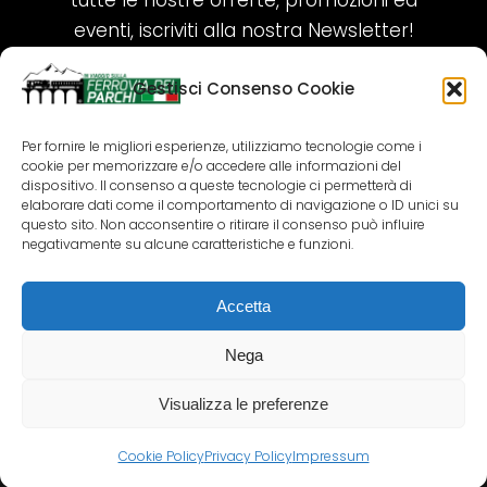
tutte le nostre offerte, promozioni ed
eventi, iscriviti alla nostra Newsletter!
Gestisci Consenso Cookie
ISCRIVITI ORA!
Per fornire le migliori esperienze, utilizziamo tecnologie come i
cookie per memorizzare e/o accedere alle informazioni del
SEGUICI SUI NOSTRI SOCIAL
dispositivo. Il consenso a queste tecnologie ci permetterà di
elaborare dati come il comportamento di navigazione o ID unici su
questo sito. Non acconsentire o ritirare il consenso può influire
negativamente su alcune caratteristiche e funzioni.
Accetta
COPYRIGHT 2018-2025 PALLENIUM TOURISM
SRL
Nega
AGENZIA VIAGGI E TOUR OPERATOR – P.IVA:
02690790692
Visualizza le preferenze
GR.DESIGN
Cookie Policy
Privacy Policy
Impressum