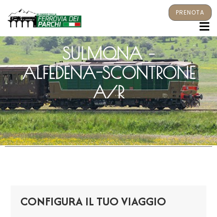
PRENOTA
M
SULMONA –
ALFEDENA-SCONTRONE
A/R
CONFIGURA IL TUO VIAGGIO