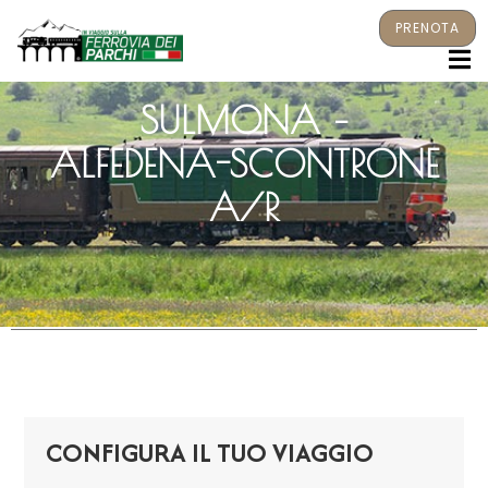
PRENOTA
M
SULMONA –
ALFEDENA-SCONTRONE
A/R
CONFIGURA IL TUO VIAGGIO