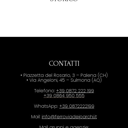
CONTATTI
• Piazzetta del Rosario, 3 – Palena (CH)
• Via Angeloni, 45 – Sulmona (AQ)
Telefono:
+39 0872 222 199
+39 0864 950 555
WhatsApp:
+39 0872222199
Mail:
info@ferroviadeiparchi.it
Mail gruppi e agenzie: