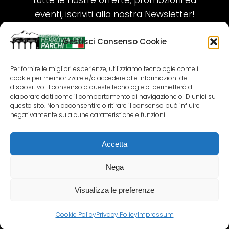
tutte le nostre offerte, promozioni ed
eventi, iscriviti alla nostra Newsletter!
Gestisci Consenso Cookie
ISCRIVITI ORA!
Per fornire le migliori esperienze, utilizziamo tecnologie come i
cookie per memorizzare e/o accedere alle informazioni del
SEGUICI SUI NOSTRI SOCIAL
dispositivo. Il consenso a queste tecnologie ci permetterà di
elaborare dati come il comportamento di navigazione o ID unici su
questo sito. Non acconsentire o ritirare il consenso può influire
negativamente su alcune caratteristiche e funzioni.
Accetta
COPYRIGHT 2018-2025 PALLENIUM TOURISM
SRL
Nega
AGENZIA VIAGGI E TOUR OPERATOR – P.IVA:
02690790692
Visualizza le preferenze
GR.DESIGN
Cookie Policy
Privacy Policy
Impressum