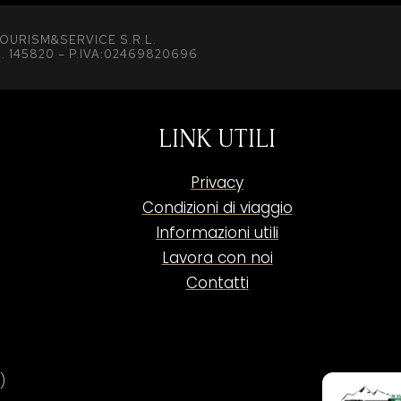
OURISM&SERVICE S.R.L.
. 145820 – P.IVA:02469820696
LINK UTILI
Privacy
Condizioni di viaggio
Informazioni utili
Lavora con noi
Contatti
)