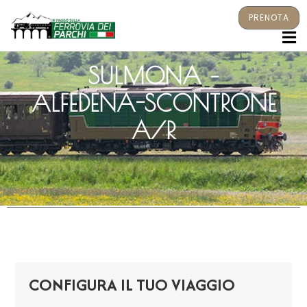
PRENOTA
M
SULMONA –
ALFEDENA-SCONTRONE
A/R
CONFIGURA IL TUO VIAGGIO