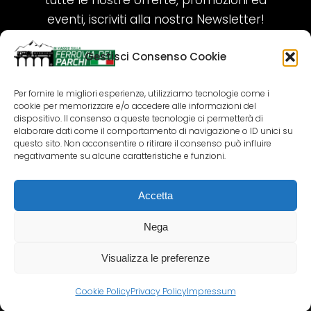
tutte le nostre offerte, promozioni ed
eventi, iscriviti alla nostra Newsletter!
Gestisci Consenso Cookie
ISCRIVITI ORA!
Per fornire le migliori esperienze, utilizziamo tecnologie come i
cookie per memorizzare e/o accedere alle informazioni del
SEGUICI SUI NOSTRI SOCIAL
dispositivo. Il consenso a queste tecnologie ci permetterà di
elaborare dati come il comportamento di navigazione o ID unici su
questo sito. Non acconsentire o ritirare il consenso può influire
negativamente su alcune caratteristiche e funzioni.
Accetta
COPYRIGHT 2018-2025 PALLENIUM TOURISM
SRL
Nega
AGENZIA VIAGGI E TOUR OPERATOR – P.IVA:
02690790692
Visualizza le preferenze
GR.DESIGN
Cookie Policy
Privacy Policy
Impressum