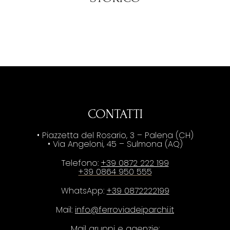
CONTATTI
• Piazzetta del Rosario, 3 – Palena (CH)
• Via Angeloni, 45 – Sulmona (AQ)
Telefono:
+39 0872 222 199
+39 0864 950 555
WhatsApp:
+39 0872222199
Mail:
info@ferroviadeiparchi.it
Mail gruppi e agenzie: