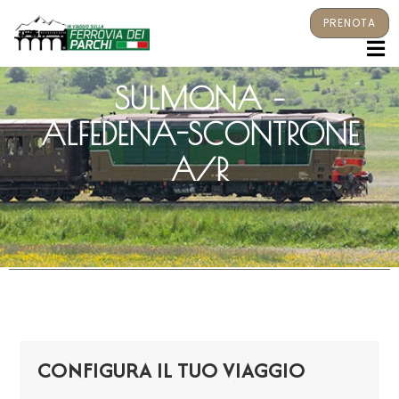
PRENOTA
M
SULMONA –
ALFEDENA-SCONTRONE
A/R
CONFIGURA IL TUO VIAGGIO