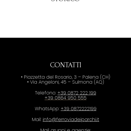
CONTATTI
• Piazzetta del Rosario, 3 – Palena (CH)
• Via Angeloni, 45 – Sulmona (AQ)
Telefono:
+39 0872 222 199
+39 0864 950 555
WhatsApp:
+39 0872222199
Mail:
info@ferroviadeiparchi.it
Mail gruppi e agenzie: