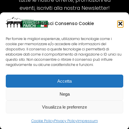
tutte le nostre offerte, promozioni ed
eventi, iscriviti alla nostra Newsletter!
Gestisci Consenso Cookie
ISCRIVITI ORA!
Per fornire le migliori esperienze, utilizziamo tecnologie come i
cookie per memorizzare e/o accedere alle informazioni del
SEGUICI SUI NOSTRI SOCIAL
dispositivo. Il consenso a queste tecnologie ci permetterà di
elaborare dati come il comportamento di navigazione o ID unici su
questo sito. Non acconsentire o ritirare il consenso può influire
negativamente su alcune caratteristiche e funzioni.
Accetta
COPYRIGHT 2018-2025 PALLENIUM TOURISM
SRL
Nega
AGENZIA VIAGGI E TOUR OPERATOR – P.IVA:
02690790692
Visualizza le preferenze
GR.DESIGN
Cookie Policy
Privacy Policy
Impressum