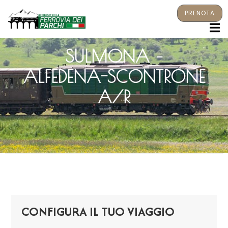
PRENOTA
M
SULMONA –
ALFEDENA-SCONTRONE
A/R
CONFIGURA IL TUO VIAGGIO