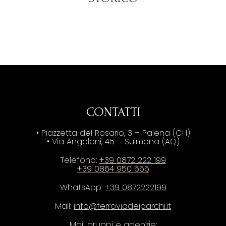
CONTATTI
• Piazzetta del Rosario, 3 – Palena (CH)
• Via Angeloni, 45 – Sulmona (AQ)
Telefono:
+39 0872 222 199
+39 0864 950 555
WhatsApp:
+39 0872222199
Mail:
info@ferroviadeiparchi.it
Mail gruppi e agenzie: