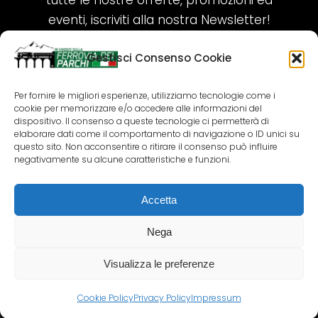
tutte le nostre offerte, promozioni ed
eventi, iscriviti alla nostra Newsletter!
Gestisci Consenso Cookie
ISCRIVITI ORA!
Per fornire le migliori esperienze, utilizziamo tecnologie come i
cookie per memorizzare e/o accedere alle informazioni del
SEGUICI SUI NOSTRI SOCIAL
dispositivo. Il consenso a queste tecnologie ci permetterà di
elaborare dati come il comportamento di navigazione o ID unici su
questo sito. Non acconsentire o ritirare il consenso può influire
negativamente su alcune caratteristiche e funzioni.
Accetta
COPYRIGHT 2018-2025 PALLENIUM TOURISM
SRL
Nega
AGENZIA VIAGGI E TOUR OPERATOR – P.IVA:
02690790692
Visualizza le preferenze
GR.DESIGN
Cookie Policy
Privacy Policy
Impressum