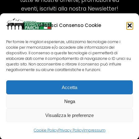
tutte le nostre offerte, promozioni ed
eventi, iscriviti alla nostra Newsletter!
Gestisci Consenso Cookie
ISCRIVITI ORA!
Per fornire le migliori esperienze, utilizziamo tecnologie come i
cookie per memorizzare e/o accedere alle informazioni del
SEGUICI SUI NOSTRI SOCIAL
dispositivo. Il consenso a queste tecnologie ci permetterà di
elaborare dati come il comportamento di navigazione o ID unici su
questo sito. Non acconsentire o ritirare il consenso può influire
negativamente su alcune caratteristiche e funzioni.
Accetta
COPYRIGHT 2018-2025 PALLENIUM TOURISM
SRL
Nega
AGENZIA VIAGGI E TOUR OPERATOR – P.IVA:
02690790692
Visualizza le preferenze
GR.DESIGN
Cookie Policy
Privacy Policy
Impressum