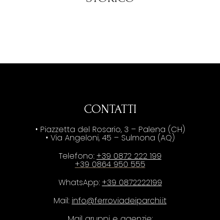
CONTATTI
• Piazzetta del Rosario, 3 – Palena (CH)
• Via Angeloni, 45 – Sulmona (AQ)
Telefono:
+39 0872 222 199
+39 0864 950 555
WhatsApp:
+39 0872222199
Mail:
info@ferroviadeiparchi.it
Mail gruppi e agenzie: