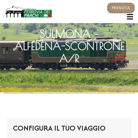
PRENOTA
M
SULMONA –
ALFEDENA-SCONTRONE
A/R
CONFIGURA IL TUO VIAGGIO