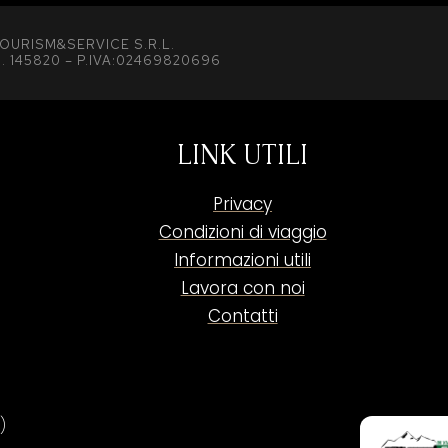
OURISM&SERVICE S.R.L.
. 145820 – P.IVA:02469820696
LINK UTILI
Privacy
Condizioni di viaggio
Informazioni utili
Lavora con noi
Contatti
)