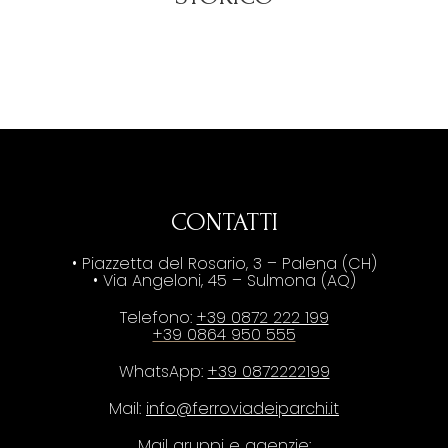
CONTATTI
• Piazzetta del Rosario, 3 – Palena (CH)
• Via Angeloni, 45 – Sulmona (AQ)
Telefono:
+39 0872 222 199
+39 0864 950 555
WhatsApp:
+39 0872222199
Mail:
info@ferroviadeiparchi.it
Mail gruppi e agenzie: