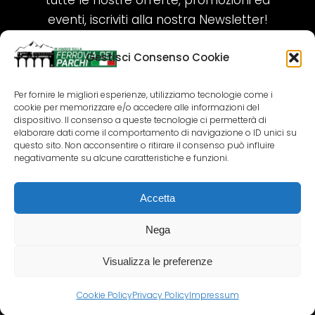
tutte le nostre offerte, promozioni ed
eventi, iscriviti alla nostra Newsletter!
Gestisci Consenso Cookie
ISCRIVITI ORA!
Per fornire le migliori esperienze, utilizziamo tecnologie come i
cookie per memorizzare e/o accedere alle informazioni del
SEGUICI SUI NOSTRI SOCIAL
dispositivo. Il consenso a queste tecnologie ci permetterà di
elaborare dati come il comportamento di navigazione o ID unici su
questo sito. Non acconsentire o ritirare il consenso può influire
negativamente su alcune caratteristiche e funzioni.
Accetta
COPYRIGHT 2018-2025 PALLENIUM TOURISM
SRL
Nega
AGENZIA VIAGGI E TOUR OPERATOR – P.IVA:
02690790692
Visualizza le preferenze
GR.DESIGN
Cookie Policy
Privacy Policy
Impressum