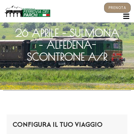
PRENOTA
M
26 APRILE – SULMONA
– ALFEDENA-
SCONTRONE A/R
CONFIGURA IL TUO VIAGGIO