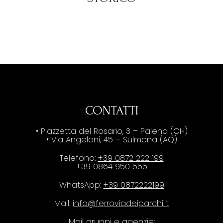
CONTATTI
• Piazzetta del Rosario, 3 – Palena (CH)
• Via Angeloni, 45 – Sulmona (AQ)
Telefono:
+39 0872 222 199
+39 0864 950 555
WhatsApp:
+39 0872222199
Mail:
info@ferroviadeiparchi.it
Mail gruppi e agenzie: