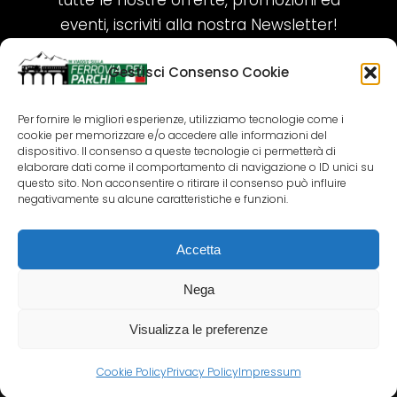
tutte le nostre offerte, promozioni ed
eventi, iscriviti alla nostra Newsletter!
Gestisci Consenso Cookie
ISCRIVITI ORA!
Per fornire le migliori esperienze, utilizziamo tecnologie come i
cookie per memorizzare e/o accedere alle informazioni del
SEGUICI SUI NOSTRI SOCIAL
dispositivo. Il consenso a queste tecnologie ci permetterà di
elaborare dati come il comportamento di navigazione o ID unici su
questo sito. Non acconsentire o ritirare il consenso può influire
negativamente su alcune caratteristiche e funzioni.
Accetta
COPYRIGHT 2018-2025 PALLENIUM TOURISM
SRL
Nega
AGENZIA VIAGGI E TOUR OPERATOR – P.IVA:
02690790692
Visualizza le preferenze
GR.DESIGN
Cookie Policy
Privacy Policy
Impressum