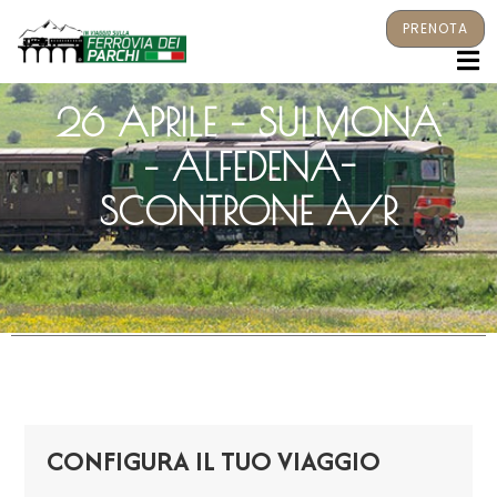
PRENOTA
M
26 APRILE – SULMONA
– ALFEDENA-
SCONTRONE A/R
CONFIGURA IL TUO VIAGGIO