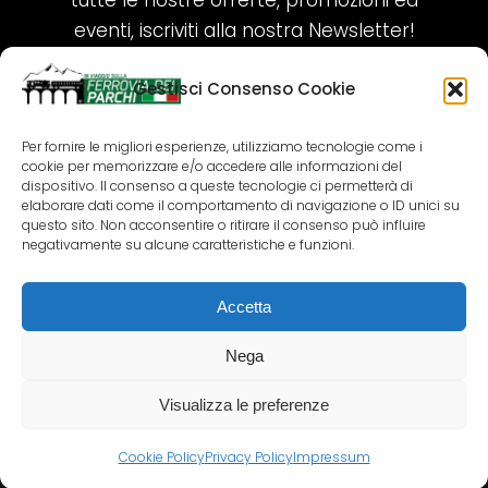
tutte le nostre offerte, promozioni ed
eventi, iscriviti alla nostra Newsletter!
Gestisci Consenso Cookie
ISCRIVITI ORA!
Per fornire le migliori esperienze, utilizziamo tecnologie come i
cookie per memorizzare e/o accedere alle informazioni del
SEGUICI SUI NOSTRI SOCIAL
dispositivo. Il consenso a queste tecnologie ci permetterà di
elaborare dati come il comportamento di navigazione o ID unici su
questo sito. Non acconsentire o ritirare il consenso può influire
negativamente su alcune caratteristiche e funzioni.
Accetta
COPYRIGHT 2018-2025 PALLENIUM TOURISM
SRL
Nega
AGENZIA VIAGGI E TOUR OPERATOR – P.IVA:
02690790692
Visualizza le preferenze
GR.DESIGN
Cookie Policy
Privacy Policy
Impressum