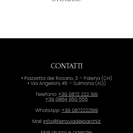
CONTATTI
• Piazzetta del Rosario, 3 – Palena (CH)
• Via Angeloni, 45 – Sulmona (AQ)
Telefono:
+39 0872 222 199
+39 0864 950 555
WhatsApp:
+39 0872222199
Mail:
info@ferroviadeiparchi.it
Mail gruppi e agenzie: