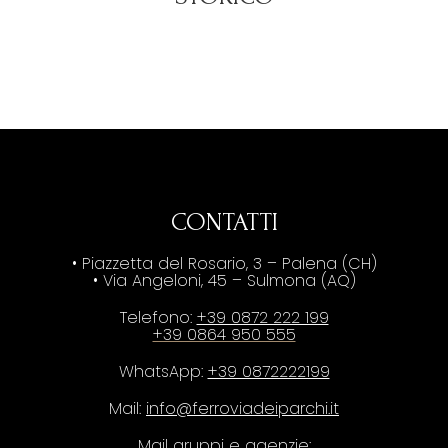
CONTATTI
• Piazzetta del Rosario, 3 – Palena (CH)
• Via Angeloni, 45 – Sulmona (AQ)
Telefono:
+39 0872 222 199
+39 0864 950 555
WhatsApp:
+39 0872222199
Mail:
info@ferroviadeiparchi.it
Mail gruppi e agenzie: