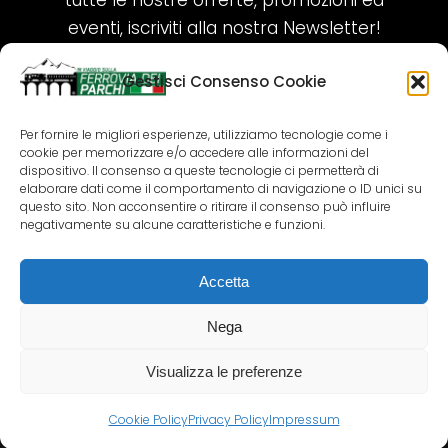
tutte le nostre offerte, promozioni ed
eventi, iscriviti alla nostra Newsletter!
Gestisci Consenso Cookie
ISCRIVITI ORA!
Per fornire le migliori esperienze, utilizziamo tecnologie come i
cookie per memorizzare e/o accedere alle informazioni del
SEGUICI SUI NOSTRI SOCIAL
dispositivo. Il consenso a queste tecnologie ci permetterà di
elaborare dati come il comportamento di navigazione o ID unici su
questo sito. Non acconsentire o ritirare il consenso può influire
negativamente su alcune caratteristiche e funzioni.
Accetta
COPYRIGHT 2018-2025 PALLENIUM TOURISM
SRL
Nega
AGENZIA VIAGGI E TOUR OPERATOR – P.IVA:
02690790692
Visualizza le preferenze
GR.DESIGN
Cookie Policy
Privacy Policy
Impressum