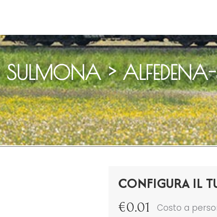
– SULMONA > ALFEDEN
CONFIGURA IL T
€
0.01
Costo a pers