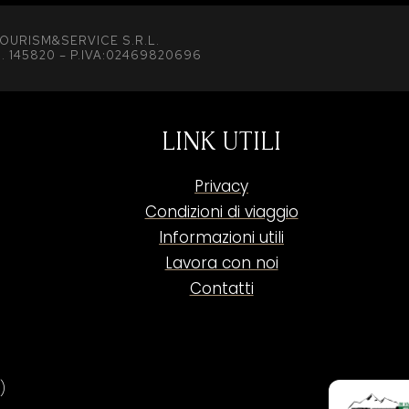
OURISM&SERVICE S.R.L.
. 145820 – P.IVA:02469820696
LINK UTILI
Privacy
Condizioni di viaggio
Informazioni utili
Lavora con noi
Contatti
)