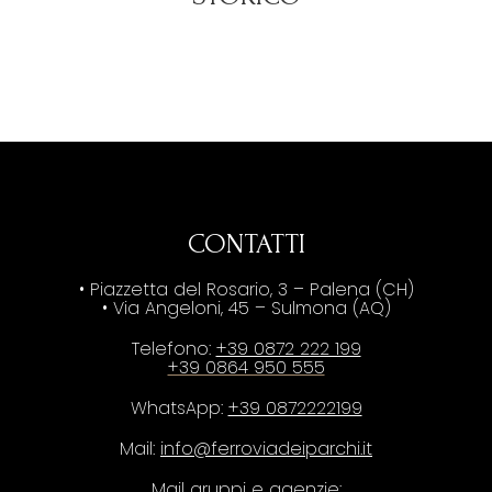
CONTATTI
• Piazzetta del Rosario, 3 – Palena (CH)
• Via Angeloni, 45 – Sulmona (AQ)
Telefono:
+39 0872 222 199
+39 0864 950 555
WhatsApp:
+39 0872222199
Mail:
info@ferroviadeiparchi.it
Mail gruppi e agenzie: