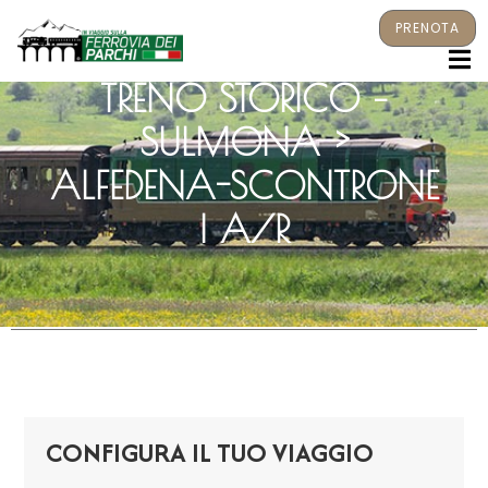
PRENOTA
M
TRENO STORICO –
SULMONA >
ALFEDENA-SCONTRONE
| A/R
CONFIGURA IL TUO VIAGGIO