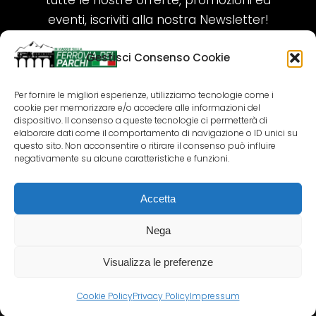
tutte le nostre offerte, promozioni ed
eventi, iscriviti alla nostra Newsletter!
Gestisci Consenso Cookie
ISCRIVITI ORA!
Per fornire le migliori esperienze, utilizziamo tecnologie come i
cookie per memorizzare e/o accedere alle informazioni del
SEGUICI SUI NOSTRI SOCIAL
dispositivo. Il consenso a queste tecnologie ci permetterà di
elaborare dati come il comportamento di navigazione o ID unici su
questo sito. Non acconsentire o ritirare il consenso può influire
negativamente su alcune caratteristiche e funzioni.
Accetta
COPYRIGHT 2018-2025 PALLENIUM TOURISM
SRL
Nega
AGENZIA VIAGGI E TOUR OPERATOR – P.IVA:
02690790692
Visualizza le preferenze
GR.DESIGN
Cookie Policy
Privacy Policy
Impressum