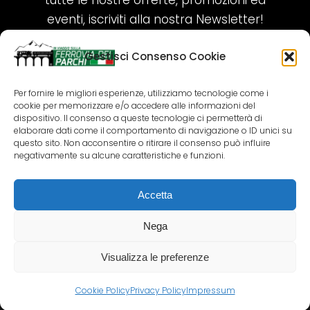
tutte le nostre offerte, promozioni ed
eventi, iscriviti alla nostra Newsletter!
Gestisci Consenso Cookie
ISCRIVITI ORA!
Per fornire le migliori esperienze, utilizziamo tecnologie come i
cookie per memorizzare e/o accedere alle informazioni del
SEGUICI SUI NOSTRI SOCIAL
dispositivo. Il consenso a queste tecnologie ci permetterà di
elaborare dati come il comportamento di navigazione o ID unici su
questo sito. Non acconsentire o ritirare il consenso può influire
negativamente su alcune caratteristiche e funzioni.
Accetta
COPYRIGHT 2018-2025 PALLENIUM TOURISM
SRL
Nega
AGENZIA VIAGGI E TOUR OPERATOR – P.IVA:
02690790692
Visualizza le preferenze
GR.DESIGN
Cookie Policy
Privacy Policy
Impressum