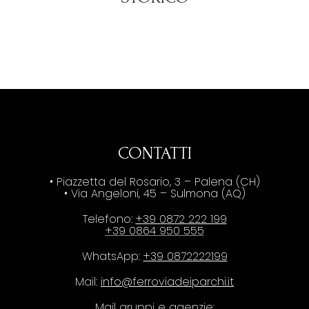
CONTATTI
• Piazzetta del Rosario, 3 – Palena (CH)
• Via Angeloni, 45 – Sulmona (AQ)
Telefono:
+39 0872 222 199
+39 0864 950 555
WhatsApp:
+39 0872222199
Mail:
info@ferroviadeiparchi.it
Mail gruppi e agenzie: