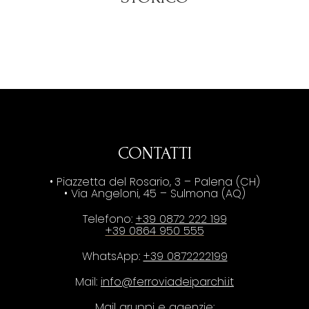
CONTATTI
• Piazzetta del Rosario, 3 – Palena (CH)
• Via Angeloni, 45 – Sulmona (AQ)
Telefono:
+39 0872 222 199
+39 0864 950 555
WhatsApp:
+39 0872222199
Mail:
info@ferroviadeiparchi.it
Mail gruppi e agenzie: