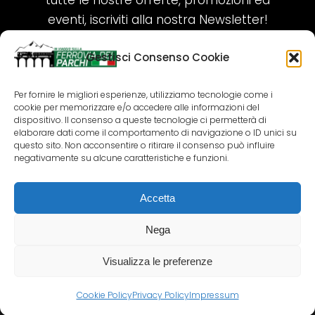
tutte le nostre offerte, promozioni ed
eventi, iscriviti alla nostra Newsletter!
Gestisci Consenso Cookie
ISCRIVITI ORA!
Per fornire le migliori esperienze, utilizziamo tecnologie come i
cookie per memorizzare e/o accedere alle informazioni del
SEGUICI SUI NOSTRI SOCIAL
dispositivo. Il consenso a queste tecnologie ci permetterà di
elaborare dati come il comportamento di navigazione o ID unici su
questo sito. Non acconsentire o ritirare il consenso può influire
negativamente su alcune caratteristiche e funzioni.
Accetta
COPYRIGHT 2018-2025 PALLENIUM TOURISM
SRL
Nega
AGENZIA VIAGGI E TOUR OPERATOR – P.IVA:
02690790692
Visualizza le preferenze
GR.DESIGN
Cookie Policy
Privacy Policy
Impressum